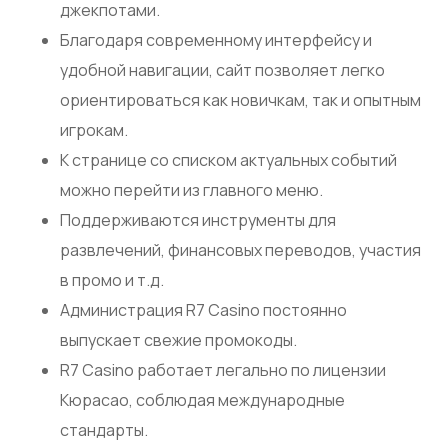
джекпотами.
Благодаря современному интерфейсу и
удобной навигации, сайт позволяет легко
ориентироваться как новичкам, так и опытным
игрокам.
К странице со списком актуальных событий
можно перейти из главного меню.
Поддерживаются инструменты для
развлечений, финансовых переводов, участия
в промо и т.д.
Администрация R7 Casino постоянно
выпускает свежие промокоды.
R7 Casino работает легально по лицензии
Кюрасао, соблюдая международные
стандарты.