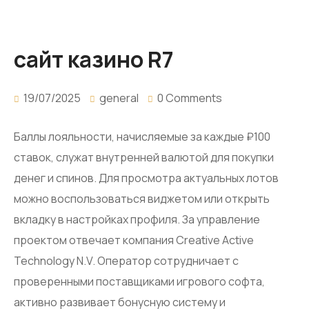
сайт казино R7
19/07/2025
general
0 Comments
Баллы лояльности, начисляемые за каждые ₽100
ставок, служат внутренней валютой для покупки
денег и спинов. Для просмотра актуальных лотов
можно воспользоваться виджетом или открыть
вкладку в настройках профиля. За управление
проектом отвечает компания Creative Active
Technology N.V. Оператор сотрудничает с
проверенными поставщиками игрового софта,
активно развивает бонусную систему и