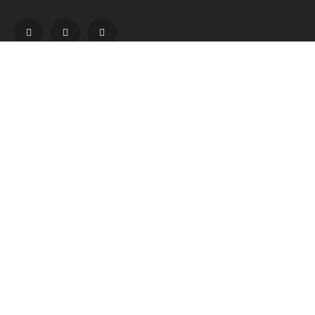
Explorer
ACCUEIL
Services
Domotique
VR
App
Contact