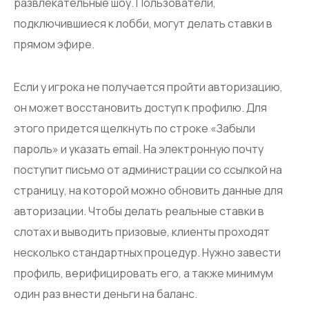
развлекательные шоу. Пользователи,
подключившиеся к лобби, могут делать ставки в
прямом эфире.
Если у игрока не получается пройти авторизацию,
он может восстановить доступ к профилю. Для
этого придется щелкнуть по строке «Забыли
пароль» и указать email. На электронную почту
поступит письмо от администрации со ссылкой на
страницу, на которой можно обновить данные для
авторизации. Чтобы делать реальные ставки в
слотах и выводить призовые, клиенты проходят
несколько стандартных процедур. Нужно завести
профиль, верифицировать его, а также минимум
один раз внести деньги на баланс.