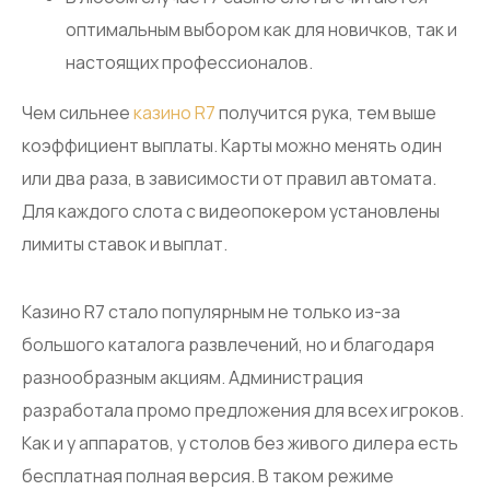
оптимальным выбором как для новичков, так и
настоящих профессионалов.
Чем сильнее
казино R7
получится рука, тем выше
коэффициент выплаты. Карты можно менять один
или два раза, в зависимости от правил автомата.
Для каждого слота с видеопокером установлены
лимиты ставок и выплат.
Казино R7 стало популярным не только из-за
большого каталога развлечений, но и благодаря
разнообразным акциям. Администрация
разработала промо предложения для всех игроков.
Как и у аппаратов, у столов без живого дилера есть
бесплатная полная версия. В таком режиме