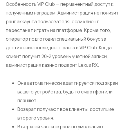
Особенность VIP Club — перманентный доступ к
полученным наградам. Администрация не понизит
ранг аккаунта пользователя, если клиент
перестанет играть на платформе. Кроме того,
оператор подготовил специальный бонус за
достижение последнего ранга в VIP Club. Когда
клиент получит 20-й уровень учетной записи,
администрация казино подарит Lexus RX.
Она автоматически адаптируется под экран
вашего устройства, будь то смартфон или
планшет.
Возврат получают все клиенты, достигшие
второго уровня.
В верхней части экрана по умолчанию