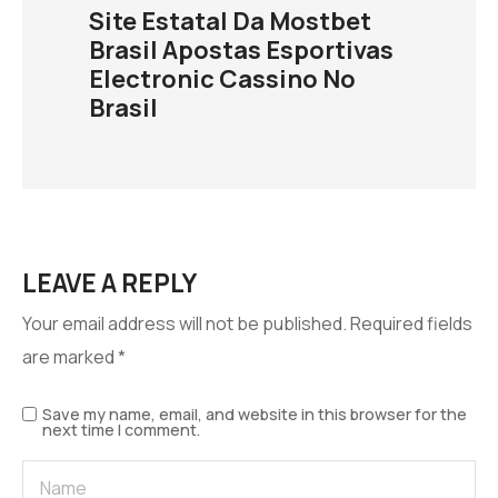
Site Estatal Da Mostbet
Brasil Apostas Esportivas
Electronic Cassino No
Brasil
LEAVE A REPLY
Your email address will not be published.
Required fields
are marked
*
Save my name, email, and website in this browser for the
next time I comment.