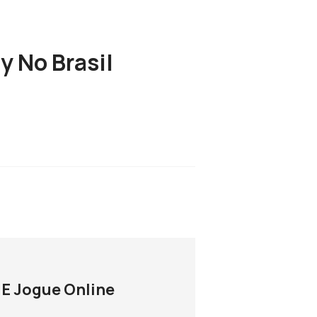
y No Brasil
 E Jogue Online