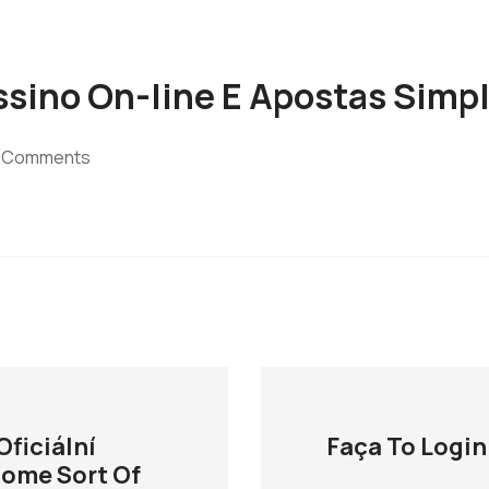
ssino On-line E Apostas Simpl
 Comments
ficiální
Faça To Login
Some Sort Of