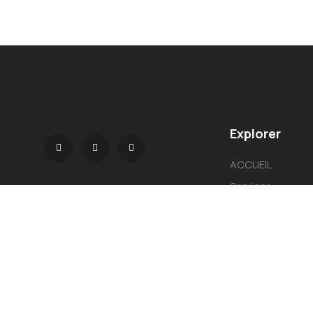
Explorer
ACCUEIL
Services
Domotique
VR
App
Contact