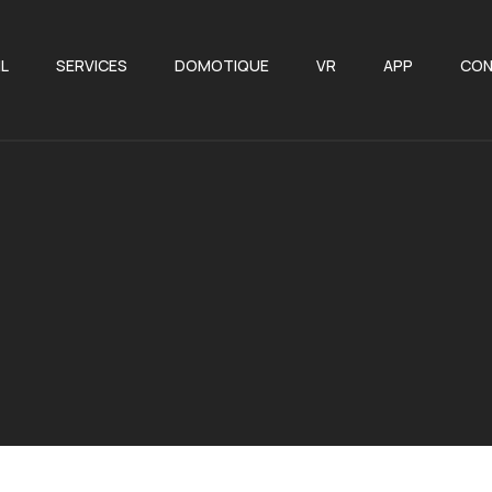
IL
SERVICES
DOMOTIQUE
VR
APP
CO