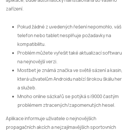
aplikace, bude automaticky nainstalována do vašeho
zařízení.
Pokud žádné z uvedených řešení nepomohlo, váš
telefon nebo tablet nesplňuje požadavky na
kompatibilitu.
Problém můžete vyřešit také aktualizací softwaru
na nejnovější verzi.
Mostbet je známá značka ve světě sázení a kasin,
která uživatelům Androidu nabízí širokou škálu her
a služeb.
Mnoho online sázkařů se potýká s i9000 častým
problémem ztracených/zapomenutých hesel.
Aplikace informuje uživatele o nejnovějších
propagačních akcích a nejzajímavějších sportovních