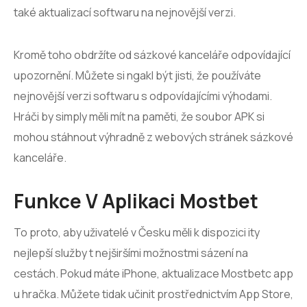
také aktualizací softwaru na nejnovější verzi.
Kromě toho obdržíte od sázkové kanceláře odpovídající
upozornění. Můžete si ngakl být jisti, že používáte
nejnovější verzi softwaru s odpovídajícími výhodami.
Hráči by simply měli mít na paměti, že soubor APK si
mohou stáhnout výhradně z webových stránek sázkové
kanceláře.
Funkce V Aplikaci Mostbet
To proto, aby uživatelé v Česku měli k dispozici ity
nejlepší služby t nejširšími možnostmi sázení na
cestách. Pokud máte iPhone, aktualizace Mostbetc app
u hračka. Můžete tidak učinit prostřednictvím App Store,