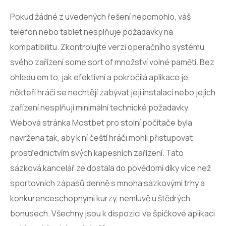
Pokud žádné z uvedených řešení nepomohlo, váš
telefon nebo tablet nesplňuje požadavky na
kompatibilitu. Zkontrolujte verzi operačního systému
svého zařízení some sort of množství volné paměti. Bez
ohledu em to, jak efektivní a pokročilá aplikace je,
někteří hráči se nechtějí zabývat její instalací nebo jejich
zařízení nesplňují minimální technické požadavky.
Webová stránka Mostbet pro stolní počítače byla
navržena tak, aby k ní čeští hráči mohli přistupovat
prostřednictvím svých kapesních zařízení. Tato
sázková kancelář ze dostala do povědomí díky více než
sportovních zápasů denně s mnoha sázkovými trhy a
konkurenceschopnými kurzy, nemluvě u štědrých
bonusech. Všechny jsou k dispozici ve špičkové aplikaci