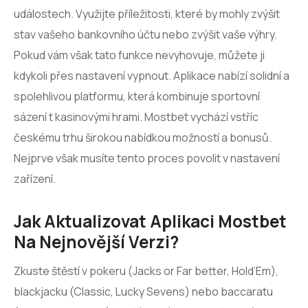
událostech. Využijte příležitosti, které by mohly zvýšit
stav vašeho bankovního účtu nebo zvýšit vaše výhry.
Pokud vám však tato funkce nevyhovuje, můžete ji
kdykoli přes nastavení vypnout. Aplikace nabízí solidní a
spolehlivou platformu, která kombinuje sportovní
sázení t kasinovými hrami. Mostbet vychází vstříc
českému trhu širokou nabídkou možností a bonusů.
Nejprve však musíte tento proces povolit v nastavení
zařízení.
Jak Aktualizovat Aplikaci Mostbet
Na Nejnovější Verzi?
Zkuste štěstí v pokeru (Jacks or Far better, Hold’Em),
blackjacku (Classic, Lucky Sevens) nebo baccaratu