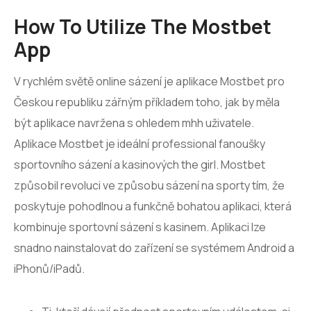
How To Utilize The Mostbet
App
V rychlém světě online sázení je aplikace Mostbet pro
Českou republiku zářným příkladem toho, jak by měla
být aplikace navržena s ohledem mhh uživatele.
Aplikace Mostbet je ideální professional fanoušky
sportovního sázení a kasinových the girl. Mostbet
způsobil revoluci ve způsobu sázení na sporty tím, že
poskytuje pohodlnou a funkčně bohatou aplikaci, která
kombinuje sportovní sázení s kasinem. Aplikaci lze
snadno nainstalovat do zařízení se systémem Android a
iPhonů/iPadů.