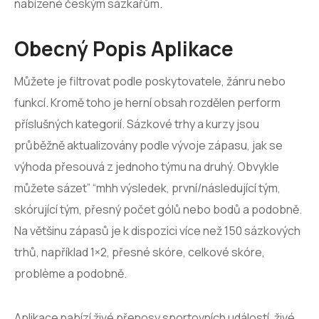
nabízené českým sázkařům.
Obecný Popis Aplikace
Můžete je filtrovat podle poskytovatele, žánru nebo
funkcí. Kromě toho je herní obsah rozdělen perform
příslušných kategorií. Sázkové trhy a kurzy jsou
průběžně aktualizovány podle vývoje zápasu, jak se
výhoda přesouvá z jednoho týmu na druhý. Obvykle
můžete sázet” “mhh výsledek, první/následující tým,
skórující tým, přesný počet gólů nebo bodů a podobně.
Na většinu zápasů je k dispozici více než 150 sázkových
trhů, například 1×2, přesné skóre, celkové skóre,
problème a podobně.
Aplikace nabízí živé přenosy sportovních událostí, živé