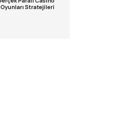
Gerçek Paralı Casino
Oyunları Stratejileri