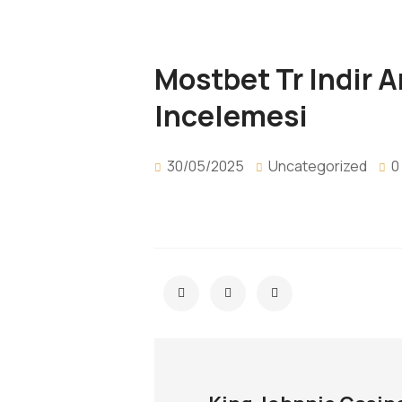
Mostbet Tr Indir 
Incelemesi
30/05/2025
Uncategorized
0