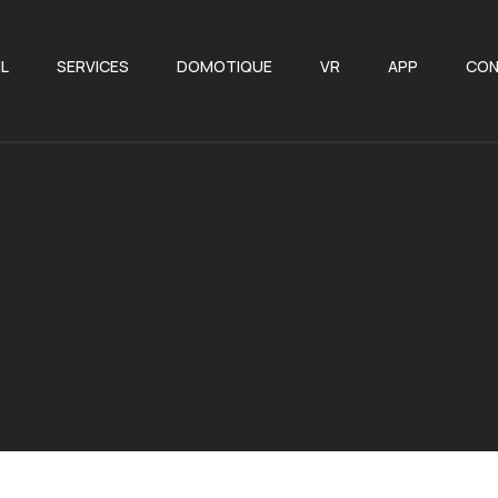
IL
SERVICES
DOMOTIQUE
VR
APP
CO