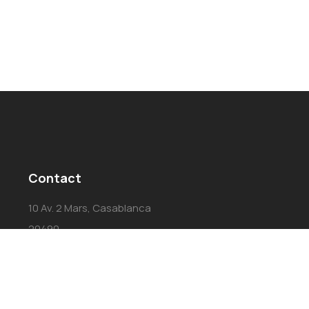
Contact
10 Av. 2 Mars, Casablanca
20490