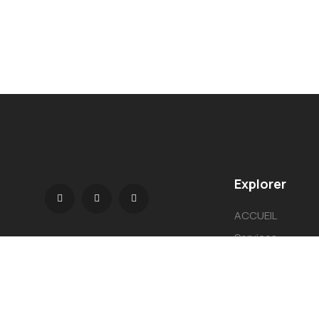
Explorer
ACCUEIL
Services
Domotique
VR
App