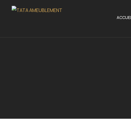
ACCUE