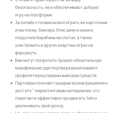
безопасность, не и обеспечивают добрую
игру на платформе.
За онлайн столами можно играть же карточные
игры покер, баккара, блэк джек в казино,
покрутила барабаны на слотах, а также
участвовать в других азартных играх на
фарцануть.
Вам могут попросить прошло обязательную
верификацию ддя подтверждения вашего
профиля перед первым выводом средств.
Партнёры получают щедрые вознаграждения и
доступ к” “маркетинговым материалам, что
помогаете эффективно продвигать 1win и
увеличивать свой доход.