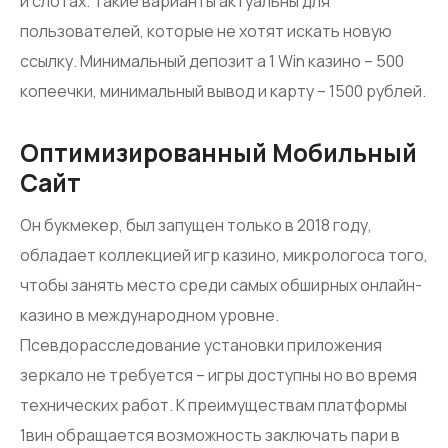
и слотах. Такие варианты актуальны для
пользователей, которые не хотят искать новую
ссылку. Минимальный депозит а 1 Win казино – 500
копеечки, минимальный вывод и карту – 1500 рублей.
Оптимизированный Мобильный
Сайт
Он букмекер, был запущен только в 2018 году,
обладает коллекцией игр казино, микрологоса того,
чтобы занять место среди самых обширных онлайн-
казино в международном уровне.
Псевдорасследование установки приложения
зеркало не требуется – игры доступны но во время
технических работ. К преимуществам платформы
1вин обращается возможность заключать пари в